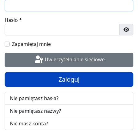
Hasło
*
Poka
Zapamiętaj mnie
Uwierzytelnianie sieciowe
Zaloguj
Nie pamiętasz hasła?
Nie pamiętasz nazwy?
Nie masz konta?