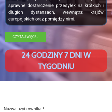
sprawne dostarczenie przesyłek na krótkich i
długich dystansach, wewnątrz krajów
europejskich oraz pomiędzy nimi.
CZYTAJ WIĘCEJ
2
4
G
O
D
Z
I
N
Y
7
D
N
I
W
T
Y
G
O
D
N
I
U
Nazwa użytkownika
*