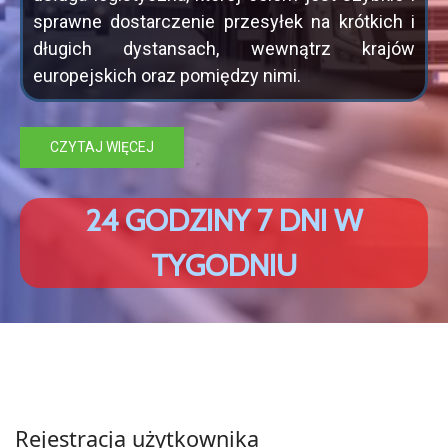
sprawne dostarczenie przesyłek na krótkich i
długich dystansach, wewnątrz krajów
europejskich oraz pomiędzy nimi.
CZYTAJ WIĘCEJ
2
4
G
O
D
Z
I
N
Y
7
D
N
I
W
T
Y
G
O
D
N
I
U
Rejestracja użytkownika