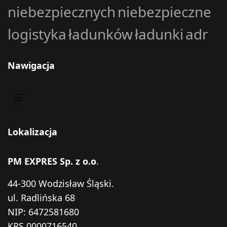
niebezpiecznych
niebezpieczne
logistyka
ładunków
ładunki
adr
Nawigacja
Lokalizacja
PM EXPRES Sp. z o.o
.
44-300 Wodzisław Śląski.
ul. Radlińska 68
NIP: 6472581680
KRS 0000716540